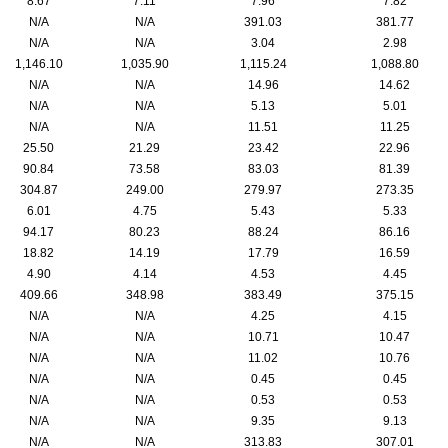
8.67
7.11
7.96
7.82
N/A
N/A
391.03
381.77
N/A
N/A
3.04
2.98
1,146.10
1,035.90
1,115.24
1,088.80
N/A
N/A
14.96
14.62
N/A
N/A
5.13
5.01
N/A
N/A
11.51
11.25
25.50
21.29
23.42
22.96
90.84
73.58
83.03
81.39
304.87
249.00
279.97
273.35
6.01
4.75
5.43
5.33
94.17
80.23
88.24
86.16
18.82
14.19
17.79
16.59
4.90
4.14
4.53
4.45
409.66
348.98
383.49
375.15
N/A
N/A
4.25
4.15
N/A
N/A
10.71
10.47
N/A
N/A
11.02
10.76
N/A
N/A
0.45
0.45
N/A
N/A
0.53
0.53
N/A
N/A
9.35
9.13
N/A
N/A
313.83
307.01