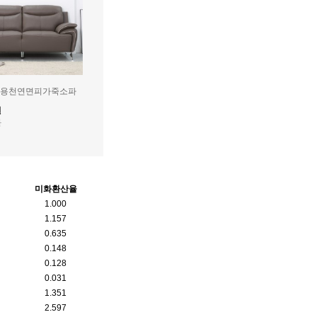
인용천연면피가죽소파
원
원
미화환산율
1.000
1.157
0.635
0.148
0.128
0.031
1.351
2.597