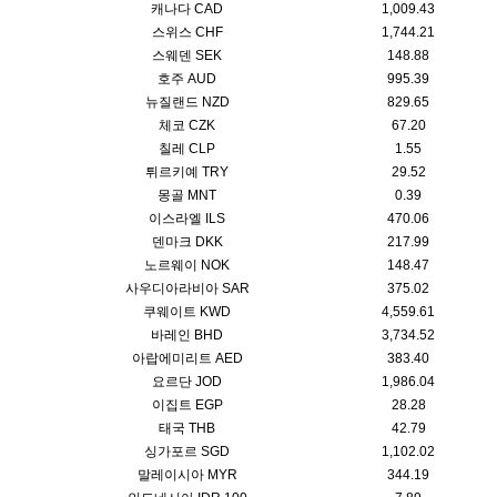
캐나다 CAD
1,009.43
스위스 CHF
1,744.21
스웨덴 SEK
148.88
호주 AUD
995.39
뉴질랜드 NZD
829.65
체코 CZK
67.20
칠레 CLP
1.55
튀르키예 TRY
29.52
몽골 MNT
0.39
이스라엘 ILS
470.06
덴마크 DKK
217.99
노르웨이 NOK
148.47
사우디아라비아 SAR
375.02
쿠웨이트 KWD
4,559.61
바레인 BHD
3,734.52
아랍에미리트 AED
383.40
요르단 JOD
1,986.04
이집트 EGP
28.28
태국 THB
42.79
싱가포르 SGD
1,102.02
말레이시아 MYR
344.19