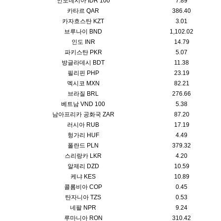
인도네시아 IDR 100
7.89
카타르 QAR
386.40
카자흐스탄 KZT
3.01
브루나이 BND
1,102.02
인도 INR
14.79
파키스탄 PKR
5.07
방글라데시 BDT
11.38
필리핀 PHP
23.19
멕시코 MXN
82.21
브라질 BRL
276.66
베트남 VND 100
5.38
남아프리카 공화국 ZAR
87.20
러시아 RUB
17.19
헝가리 HUF
4.49
폴란드 PLN
379.32
스리랑카 LKR
4.20
알제리 DZD
10.59
케냐 KES
10.89
콜롬비아 COP
0.45
탄자니아 TZS
0.53
네팔 NPR
9.24
루마니아 RON
310.42