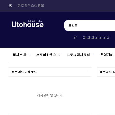
홈
유토하우스쇼핑몰
11
2026
ALL
OR
27123
27
.2F.2F.2F.2F.2F.2F.2
회사소개
스토리하우스
프로그램자료실
운영관리
유토빌드 다운로드
유토빌드 
+
게시물이 없습니다.