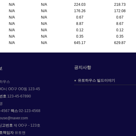
N/A
N/A
224.03
218.73
N/A
N/A
176.26
172.08
N/A
N/A
0.67
0.67
N/A
N/A
8.87
8.67
N/A
N/A
0.12
0.12
N/A
N/A
0.35
0.35
N/A
N/A
645.17
629.87
공지사항
보
●
유토하우스 빌드이야기
하우스
O시 OO구 OO동 123-45
번호
123-45-67890
명
-4567
팩스
02-123-4568
ouse@naver.com
신고번호
제 OO구 - 123호
보호책임자
유토맨