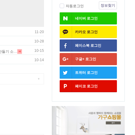
정보찾기
자동로그인
네이버
로그인
카카오
로그인
11-20
10-28
페이스북
로그인
10-15
만들기 소…
H
구글+
로그인
10-14
트위터
로그인
+
페이코
로그인