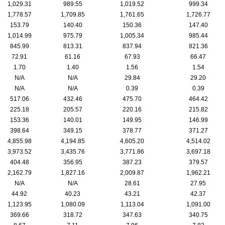
1,029.31
989.55
1,019.52
999.34
1,778.57
1,709.85
1,761.65
1,726.77
153.79
140.40
150.36
147.40
1,014.99
975.79
1,005.34
985.44
845.99
813.31
837.94
821.36
72.91
61.16
67.93
66.47
1.70
1.40
1.56
1.54
N/A
N/A
29.84
29.20
N/A
N/A
0.39
0.39
517.06
432.46
475.70
464.42
225.18
205.57
220.16
215.82
153.36
140.01
149.95
146.99
398.64
349.15
378.77
371.27
4,855.98
4,194.85
4,605.20
4,514.02
3,973.52
3,435.76
3,771.86
3,697.18
404.48
356.95
387.23
379.57
2,162.79
1,827.16
2,009.87
1,962.21
N/A
N/A
28.61
27.95
44.92
40.23
43.21
42.37
1,123.95
1,080.09
1,113.04
1,091.00
369.66
318.72
347.63
340.75