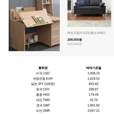
체인지접이식2인용소파베드
289,000원
316,000원
통화명
매매기준율
미국 USD
1,408.10
유럽연합 EUR
1,629.52
일본 JPY (100엔)
893.92
중국 CNY
208.87
홍콩 HKD
179.49
대만 TWD
43.70
영국 GBP
1,901.92
오만 OMR
3,657.21