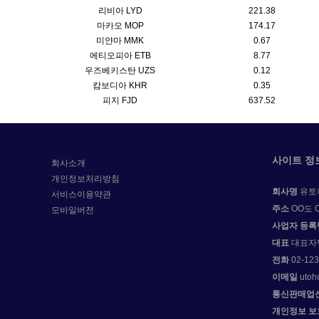
리비아 LYD
221.38
마카오 MOP
174.17
미얀마 MMK
0.67
에티오피아 ETB
8.77
우즈베키스탄 UZS
0.12
캄보디아 KHR
0.35
피지 FJD
637.52
사이트 정
회사소개
개인정보처리방침
회사명
유토
서비스이용약관
주소
OO도 O
모바일버전
사업자 등록
대표
대표자
전화
02-123
이메일
utoh
통신판매업
개인정보 