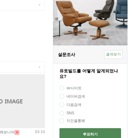
+
설문조사
결과보기
+
유토빌드를 어떻게 알게되었나
요?
sir사이트
네이버검색
다음검색
SNS
지인을통해
03-10
 에보니아
H
투표하기