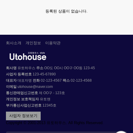
등록된 상품이 없습니다.
회사소개
개인정보
이용약관
회사명
유토하우스
주소
OO도 OO시 OO구 OO동 123-45
사업자 등록번호
123-45-67890
대표자
대표자명
전화
02-123-4567
팩스
02-123-4568
이메일
utohouse@naver.com
통신판매업신고번호
제 OO구 - 123호
개인정보 보호책임자
유토맨
부가통신사업신고번호
12345호
Copyright © 2001-2013 유토하우스. All Rights Reserved.